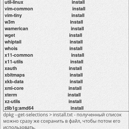
util-linux install
vim-common install
vim-tiny install
w3m install
wamerican install
wget install
whiptail install
whois install
x11-common install
x11-utils install
xauth install
xbitmaps install
xkb-data install
xml-core install
xterm install
xz-utils install
zlib1g:amd64 install
dpkg --get-selections > install.txt - полученный список
можно сразу же сохранить в файл, чтобы потом его
использовать.