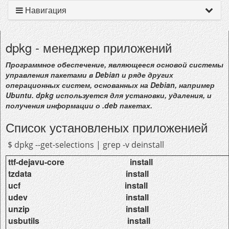
Навигация
dpkg - менеджер приложений
Программное обеспечение, являющееся основой системы
управления пакетами в Debian и ряде других
операционных систем, основанных на Debian, например
Ubuntu. dpkg используется для установки, удаления, и
получения информации о .deb пакетах.
Список установленых приложенией
$ dpkg --get-selections | grep -v deinstall
ttf-dejavu-core install
tzdata install
ucf install
udev install
unzip install
usbutils install