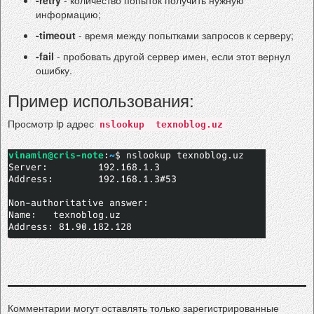
-retry
- количество попыток получить нужную
информацию;
-timeout
- время между попытками запросов к серверу;
-fail
- пробовать другой сервер имен, если этот вернул
ошибку.
Пример использования:
Просмотр ip адрес
nslookup
texnoblog.uz
Комментарии могут оставлять только зарегистрированные