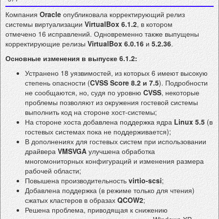
Компания
Oracle
опубликовала корректирующий релиз
системы виртуализации
VirtualBox 6.1.2
, в котором
отмечено 16 исправлений. Одновременно также выпущены
корректирующие релизы
VirtualBox 6.0.16
и
5.2.36
.
Основные изменения в выпуске 6.1.2:
Устранено 18 уязвимостей, из которых 6 имеют высокую
степень опасности (
CVSS Score 8.2 и 7.5
). Подробности
не сообщаются, но, судя по уровню
CVSS
, некоторые
проблемы позволяют из окружения гостевой системы
выполнить код на стороне хост-системы;
На стороне хоста добавлена поддержка ядра
Linux 5.5
(в
гостевых системах пока не поддерживается);
В дополнениях для гостевых систем при использовании
драйвера
VMSVGA
улучшена обработка
многомониторных конфигураций и изменения размера
рабочей области;
Повышена производительность
virtio-scsi
;
Добавлена поддержка (в режиме только для чтения)
сжатых кластеров в образах
QCOW2
;
Решена проблема, приводящая к снижению