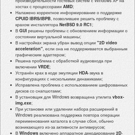
производительности гостевых систем с Windows XP на
хостах с процессорами
AMD
;
Налажено корректное информирование о поддержке
CPUID IBRS/IBPB
, позволившее решить проблему с
крахом инсталлятора
NetBSD 9.0 RC1
;
В
GUI
решены проблемы с обновлением информации о
состоянии виртуальной машины;
В настройках экрана убран вывод опции
"2D video
acceleration"
, если она не поддерживается выбранным
графическим адаптером;
Решена проблема с обработкой аудиовхода при
включении
VRDE
;
Устранён крах в коде эмуляции
HDA
-звука в
конфигурациях с несколькими динамиками;
Исправлена проблема с использованием шифрованных
дисков со снапшотами;
В установщик для Windows возвращена утилита
vbox-
img.exe
;
При установке или удалении набора расширений в
Windows реализована поддержка повтора операции
переименования каталога в случае сбоя, обычно
возникающего из-за активности антивирусов;
В
Windows
включено аппаратное декодирование
2D
-