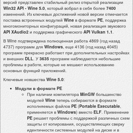
версий представлен стабильный релиз открытой реализации
Win32 API - Wine 5.0
, который вобрал в себя более
7400
изменений. Из ключевых достижений новой версии отмечается
поставка встроенных модулей
Wine
в формате
PE
, поддержка
многомониторных конфигураций, новая реализация звукового
API XAudio2
и поддержка графического
API Vulkan 1.1
.
В Wine подтверждена полноценная работа 4869 (год назад
4737) программ для
Windows
, еще 4136 (год назад 4045)
программ прекрасно работают при дополнительных настройках
и внешних
DLL
. У
3635
программ наблюдаются небольшие
проблемы в работе, которые не мешают использованию
основных функций приложений.
Ключевые новшества
Wine 5.0
:
Модули в формате PE
При наличии компилятора
MinGW
большинство
модулей
Wine
теперь собираются в формате
исполняемых файлов
PE
(
Portable Executable
,
применяется в
Windows
) вместо
ELF
. Применение
PE
решает проблемы с поддержкой различных схем
защиты от копирования, осуществляющих сверку
идентичности системных модулей на диске и в