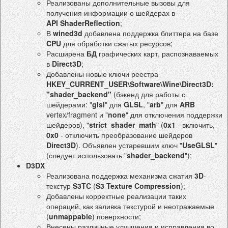
Реализованы дополнительные вызовы для
получения информации о шейдерах в
API ShaderReflection
;
В
wined3d
добавлена поддержка блиттера на базе
CPU
для обработки сжатых ресурсов;
Расширена
БД
графических карт, распознаваемых
в
Direct3D
;
Добавлены новые ключи реестра
HKEY_CURRENT_USER\Software\Wine\Direct3D:
"shader_backend"
(бэкенд для работы с
шейдерами: "
glsl
" для
GLSL
, "
arb
" для
ARB
vertex/fragment и "
none
" для отключения поддержки
шейдеров), "
strict_shader_math
" (
0x1
- включить,
0x0
- отключить преобразование шейдеров
Direct3D
). Объявлен устаревшим ключ "
UseGLSL
"
(следует использовать "
shader_backend
");
D3DX
Реализована поддержка механизма сжатия
3D
-
текстур
S3TC
(
S3 Texture Compression
);
Добавлены корректные реализации таких
операций, как заливка текстурой и неотражаемые
(
unmappable
) поверхности;
Внесены различные улучшения и исправления во