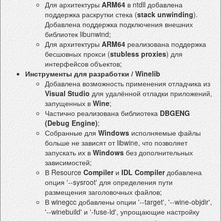
Для архитектуры
ARM64
в ntdll добавлена
поддержка раскрутки стека (
stack unwinding
).
Добавлена поддержка подключения внешних
библиотек libunwind;
Для архитектуры
ARM64
реализована поддержка
бесшовных прокси (
stubless proxies
) для
интерфейсов объектов;
Инструменты для разработки / Winelib
Добавлена возможность применения отладчика из
Visual Studio
для удалённой отладки приложений,
запущенных в
Wine
;
Частично реализована библиотека
DBGENG
(Debug Engine)
;
Собранные для
Windows
исполняемые файлы
больше не зависят от libwine, что позволяет
запускать их в
Windows
без дополнительных
зависимостей;
В Resource
Compiler
и
IDL Compiler
добавлена
опция '--sysroot' для определения пути
размещения заголовочных файлов;
В winegcc добавлены опции '--target', '--wine-objdir',
'--winebuild' и '-fuse-ld', упрощающие настройку