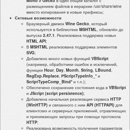
Mono
и
Gecko
в один общий каталог с
размещением файлов в иерархии /usr/share/wine
вместо копирования в новые префиксы;
Сетевые возможности
Браузерный движок
Wine Gecko
, который
используется в библиотеке
MSHTML
, обновлён до
выпуска
2.47.1
. Реализована поддержка новых
HTML API
;
В
MSHTML
реализована поддержка элементов
SVG
;
Добавлено много новых функций
VBScript
(например, обработчики ошибок и исключений,
функции
Hour
,
Day
,
Month
,
String
,
LBound
,
RegExp.Replace
,
РScriptTypeInfo_*
и
ScriptTypeComp_Bind*
и т.п.);
Обеспечено сохранение состояния кода в
VBScript
и
JScript (script persistence)
;
Добавлена начальная реализация сервиса
HTTP
(WinHTTP)
и связанного с ним
API (HTTPAPI)
для
клиентских и серверных приложений, отравляющих
и принимающих запросы при помощи протокола
HTTP
;
Реализована возможность получения параметров