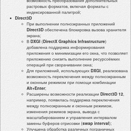
возможность преобразования дополнительных
растровых форматов, включая форматы с
индексированной палитрой;
Direct3D
При выполнении полноэкранных приложений
Direct3D
обеспечена блокировка вызова хранителя
экрана;
В
DXGI
(
DirectX Graphics Infrastructure
)
добавлена поддержка информирования
приложения о минимизации его окна, что позволяет
приложению снизить выполнение ресурсоёмких
операций при сворачивании окна;
Для приложений, использующих
DXGI
, реализована
возможность переключения между полноэкранным
и оконным режимом при помощи комбинации
Alt+Enter
;
Расширены возможности реализации
Direct3D 12
,
например, появилась поддержка переключения
между полноэкранным и оконным режимом,
изменения режимов экрана, вывода с
масштабированием и управления интервалом
замены буферов отрисовки (
swap interval
);
Улучшена обработка различных пограничных