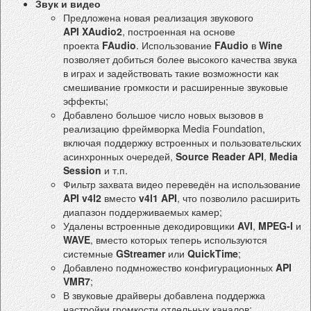
Звук и видео
Предложена новая реализация звукового
API XAudio2
, построенная на основе
проекта
FAudio
. Использование
FAudio
в
Wine
позволяет добиться более высокого качества звука
в играх и задействовать такие возможности как
смешивание громкости и расширенные звуковые
эффекты;
Добавлено большое число новых вызовов в
реализацию фреймворка Media Foundation,
включая поддержку встроенных и пользовательских
асинхронных очередей,
Source Reader API
,
Media
Session
и т.п.
Фильтр захвата видео переведён на использование
API v4l2
вместо
v4l1 API
, что позволило расширить
диапазон поддерживаемых камер;
Удалены встроенные декодировщики
AVI
,
MPEG-I
и
WAVE
, вместо которых теперь используются
системные
GStreamer
или
QuickTime
;
Добавлено подмножество конфигурационных
API
VMR7
;
В звуковые драйверы добавлена поддержка
настройки громкости отдельных каналов;