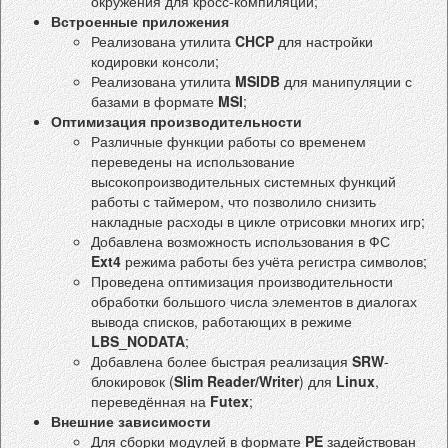
окружения для кросс-компиляции;
Встроенные приложения
Реализована утилита
CHCP
для настройки
кодировки консоли;
Реализована утилита
MSIDB
для манипуляции с
базами в формате
MSI
;
Оптимизация производительности
Различные функции работы со временем
переведены на использование
высокопроизводительных системных функций
работы с таймером, что позволило снизить
накладные расходы в цикле отрисовки многих игр;
Добавлена возможность использования в ФС
Ext4
режима работы без учёта регистра символов;
Проведена оптимизация производительности
обработки большого числа элементов в диалогах
вывода списков, работающих в режиме
LBS_NODATA
;
Добавлена более быстрая реализация
SRW
-
блокировок (
Slim Reader/Writer
) для
Linux
,
переведённая на
Futex
;
Внешние зависимости
Для сборки модулей в формате
PE
задействован