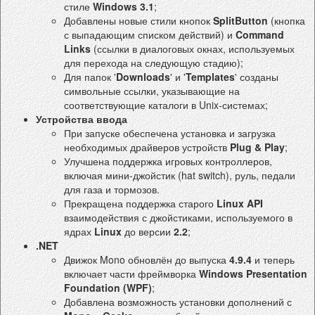
стиле
Windows 3.1
;
Добавлены новые стили кнопок
SplitButton
(кнопка
с выпадающим списком действий) и
Command
Links
(ссылки в диалоговых окнах, используемых
для перехода на следующую стадию);
Для папок '
Downloads
' и '
Templates
' созданы
символьные ссылки, указывающие на
соответствующие каталоги в Unix-системах;
Устройства ввода
При запуске обеспечена установка и загрузка
необходимых драйверов устройств
Plug & Play
;
Улучшена поддержка игровых контроллеров,
включая мини-джойстик (hat switch), руль, педали
для газа и тормозов.
Прекращена поддержка старого
Linux API
взаимодействия с джойстиками, используемого в
ядрах
Linux
до версии
2.2
;
.NET
Движок Mono обновлён до выпуска
4.9.4
и теперь
включает части фреймворка
Windows Presentation
Foundation (WPF)
;
Добавлена возможность установки дополнений с