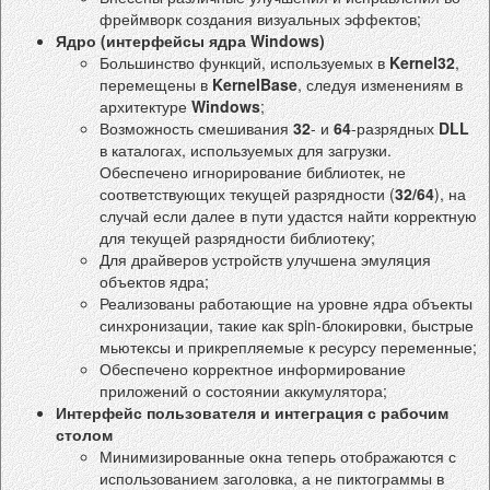
фреймворк создания визуальных эффектов;
Ядро (интерфейсы ядра Windows)
Большинство функций, используемых в
Kernel32
,
перемещены в
KernelBase
, следуя изменениям в
архитектуре
Windows
;
Возможность смешивания
32
- и
64
-разрядных
DLL
в каталогах, используемых для загрузки.
Обеспечено игнорирование библиотек, не
соответствующих текущей разрядности (
32/64
), на
случай если далее в пути удастся найти корректную
для текущей разрядности библиотеку;
Для драйверов устройств улучшена эмуляция
объектов ядра;
Реализованы работающие на уровне ядра объекты
синхронизации, такие как spin-блокировки, быстрые
мьютексы и прикрепляемые к ресурсу переменные;
Обеспечено корректное информирование
приложений о состоянии аккумулятора;
Интерфейс пользователя и интеграция с рабочим
столом
Минимизированные окна теперь отображаются с
использованием заголовка, а не пиктограммы в