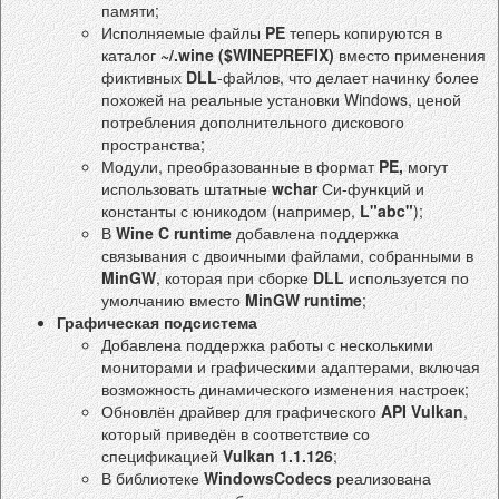
памяти;
Исполняемые файлы
PE
теперь копируются в
каталог
~/.wine ($WINEPREFIX)
вместо применения
фиктивных
DLL
-файлов, что делает начинку более
похожей на реальные установки Windows, ценой
потребления дополнительного дискового
пространства;
Модули, преобразованные в формат
PE,
могут
использовать штатные
wchar
Си-функций и
константы с юникодом (например,
L"abc"
);
В
Wine C runtime
добавлена поддержка
связывания с двоичными файлами, собранными в
MinGW
, которая при сборке
DLL
используется по
умолчанию вместо
MinGW runtime
;
Графическая подсистема
Добавлена поддержка работы с несколькими
мониторами и графическими адаптерами, включая
возможность динамического изменения настроек;
Обновлён драйвер для графического
API Vulkan
,
который приведён в соответствие со
спецификацией
Vulkan 1.1.126
;
В библиотеке
WindowsCodecs
реализована