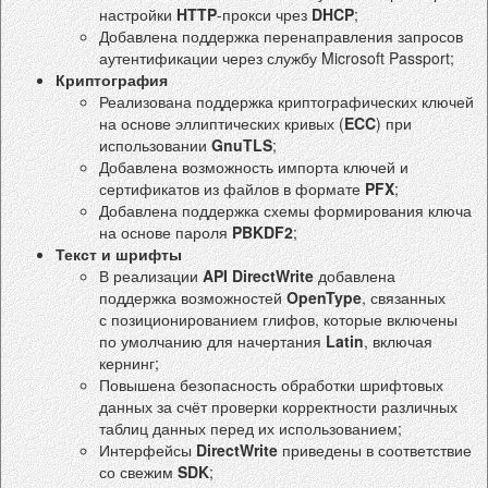
настройки
HTTP
-прокси чрез
DHCP
;
Добавлена поддержка перенаправления запросов
аутентификации через службу Microsoft Passport;
Криптография
Реализована поддержка криптографических ключей
на основе эллиптических кривых (
ECC
) при
использовании
GnuTLS
;
Добавлена возможность импорта ключей и
сертификатов из файлов в формате
PFX
;
Добавлена поддержка схемы формирования ключа
на основе пароля
PBKDF2
;
Текст и шрифты
В реализации
API DirectWrite
добавлена
поддержка возможностей
OpenType
, связанных
с позиционированием глифов, которые включены
по умолчанию для начертания
Latin
, включая
кернинг;
Повышена безопасность обработки шрифтовых
данных за счёт проверки корректности различных
таблиц данных перед их использованием;
Интерфейсы
DirectWrite
приведены в соответствие
со свежим
SDK
;