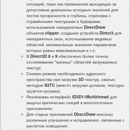
ситуаций, таких как применение выходящих за
допустимые диапазоны исходных значений для
тестов прозрачности и глубины, отрисовка с
отражёнными текстурами и буферами,
использование некорректных
DirectDraw
объектов
clipper
, создание устройств
Direct3
для
некорректных окон, использование видимых
областей, минимальные значения параметров
которых равны максимальным и т.п.
В
Direct3D 8
и
9
обеспечено более точное
отслеживание "грязных" областей загружаемых
текстур;
Снижен размер необходимого адресного
пространства при загрузке
3D
-текстур, сжатых
методом
S3TC
(вместо загрузки целиком, текстуры
грузятся кусками).
Реализован интерфейс
ID3D11Multithread
для
защиты критических секций в многопоточных
приложениях;
Для старых приложений
DirectDraw
внесены
различные улучшения и исправления, связанные с
расчётом освещения;