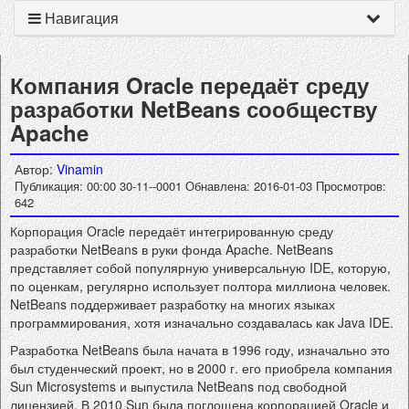
Навигация
Компания Oracle передаёт среду
разработки NetBeans сообществу
Apache
Автор:
Vinamin
Публикация: 00:00 30-11--0001
Обнавлена: 2016-01-03
Просмотров:
642
Корпорация Oracle передаёт интегрированную среду
разработки NetBeans в руки фонда Apache. NetBeans
представляет собой популярную универсальную IDE, которую,
по оценкам, регулярно использует полтора миллиона человек.
NetBeans поддерживает разработку на многих языках
программирования, хотя изначально создавалась как Java IDE.
Разработка NetBeans была начата в 1996 году, изначально это
был студенческий проект, но в 2000 г. его приобрела компания
Sun Microsystems и выпустила NetBeans под свободной
лицензией. В 2010 Sun была поглощена корпорацией Oracle и