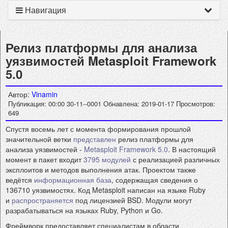
Навигация
Релиз платформы для анализа
уязвимостей Metasploit Framework
5.0
Автор:
Vinamin
Публикация: 00:00 30-11--0001
Обнавлена: 2019-01-17
Просмотров:
649
Спустя восемь лет с момента формирования прошлой
значительной ветки
представлен
релиз платформы для
анализа уязвимостей -
Metasploit Framework 5.0
. В настоящий
момент в пакет входит
3795 модулей
с реализацией различных
эксплоитов и методов выполнения атак. Проектом также
ведётся
информационная база
, содержащая сведения о
136710 уязвимостях. Код Metasploit написан на языке Ruby
и
распространяется
под лицензией BSD. Модули могут
разрабатываться на языках Ruby, Python и Go.
Фреймворк предоставляет специалистам в области