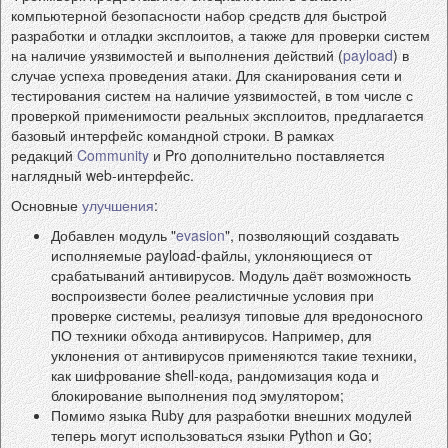
компьютерной безопасности набор средств для быстрой
разработки и отладки эксплоитов, а также для проверки систем
на наличие уязвимостей и выполнения действий (
payload
) в
случае успеха проведения атаки. Для сканирования сети и
тестирования систем на наличие уязвимостей, в том числе с
проверкой применимости реальных эксплоитов, предлагается
базовый интерфейс командной строки. В рамках
редакций
Community
и Pro дополнительно поставляется
наглядный web-интерфейс.
Основные
улучшения
:
Добавлен модуль "
evasion
", позволяющий создавать
исполняемые payload-файлы, уклоняющиеся от
срабатываний антивирусов. Модуль даёт возможность
воспроизвести более реалистичные условия при
проверке системы, реализуя типовые для вредоносного
ПО техники обхода антивирусов. Например, для
уклонения от антивирусов применяются такие техники,
как шифрование shell-кода, рандомизация кода и
блокирование выполнения под эмулятором;
Помимо языка Ruby для разработки внешних модулей
теперь могут использоваться языки Python и Go;