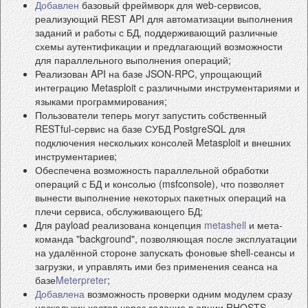
Добавлен
базовый фреймворк для web-сервисов,
реализующий REST API для автоматизации выполнения
заданий и работы с БД, поддерживающий различные
схемы аутентификации и предлагающий возможности
для параллельного выполнения операций;
Реализован API на базе JSON-RPC, упрощающий
интеграцию Metasploit с различными инструментариями и
языками программирования;
Пользователи теперь могут запустить собственный
RESTful-сервис на базе СУБД PostgreSQL для
подключения нескольких консолей Metasploit и внешних
инструментариев;
Обеспечена возможность параллельной обработки
операций с БД и консолью (msfconsole), что позволяет
вынести выполнение некоторых пакетных операций на
плечи сервиса, обслуживающего БД;
Для payload реализована концепция
metashell
и мета-
команда "background", позволяющая после эксплуатации
на удалённой стороне запускать фоновые shell-сеансы и
загрузки, и управлять ими без применения сеанса на
базе
Meterpreter
;
Добавлена
возможность проверки одним модулем сразу
нескольких хостов через задание в опции RHOSTS