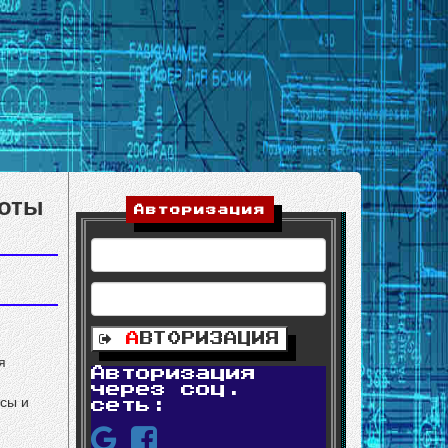
боты
Авторизация
А
ВТОРИЗАЦИЯ
я
Авторизация
через соц.
осы и
сеть: