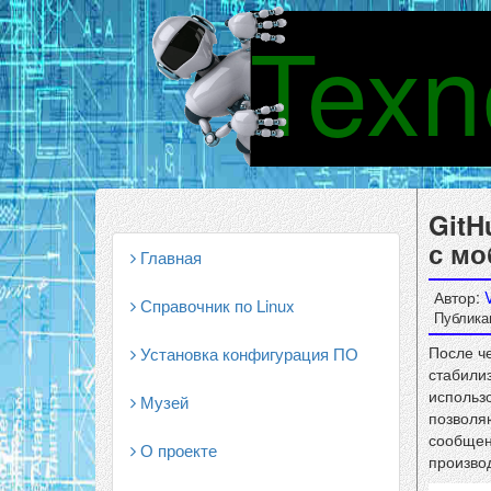
Texn
GitH
с мо
Главная
Автор:
Справочник по Linux
Публикац
После ч
Установка конфигурация ПО
стабили
использ
Музей
позволяю
сообщени
О проекте
произво