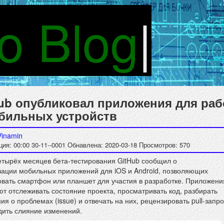
o Blog
|
ub опубликовал приложения для ра
бильных устройств
Vinamin
ия: 00:00 30-11--0001
Обнавлена: 2020-03-18
Просмотров: 570
етырёх месяцев бета-тестирования GitHub сообщил о
зации мобильных приложений для iOS и Android, позволяющих
овать смартфон или планшет для участия в разработке. Приложени
т отслеживать состояние проекта, просматривать код, разбирать
я о проблемах (issue) и отвечать на них, рецензировать pull-запр
дить слияние изменений.