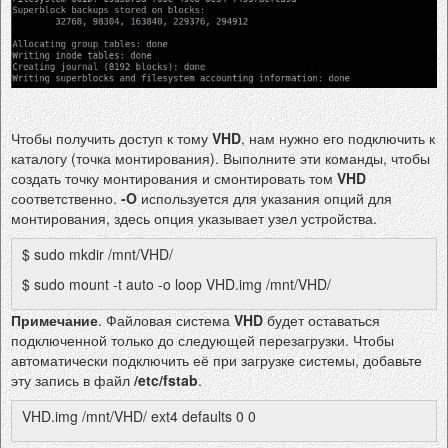
Чтобы получить доступ к тому
VHD
, нам нужно его подключить к
каталогу (точка монтирования). Выполните эти команды, чтобы
создать точку монтирования и смонтировать том
VHD
соответственно.
-O
используется для указания опций для
монтирования, здесь опция указывает узел устройства.
$ sudo mkdir /mnt/VHD/
$ sudo mount -t auto -o loop VHD.img /mnt/VHD/
Примечание
. Файловая система
VHD
будет оставаться
подключенной только до следующей перезагрузки. Чтобы
автоматически подключить её при загрузке системы, добавьте
эту запись в файл
/etc/fstab
.
VHD.img /mnt/VHD/ ext4 defaults 0 0