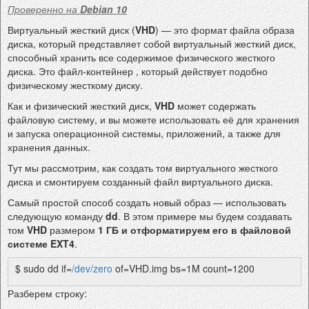
Проверенно на
Debian 10
Виртуальный жесткий диск (
VHD
) — это формат файла образа
диска, который представляет собой виртуальный жесткий диск,
способный хранить все содержимое физического жесткого
диска. Это файл-контейнер , который действует подобно
физическому жесткому диску.
Как и физический жесткий диск,
VHD
может содержать
файловую систему, и вы можете использовать её для хранения
и запуска операционной системы, приложений, а также для
хранения данных.
Тут мы рассмотрим, как создать том виртуального жесткого
диска и смонтируем созданный файл виртуального диска.
Самый простой способ создать новый образ — использовать
следующую команду
dd
. В этом примере мы будем создавать
том
VHD
размером
1 ГБ
и отформатируем его в файловой
системе EXT4
.
$ sudo dd if=
/dev/zero
of=VHD.img bs=1M count=1200
Разберем строку: