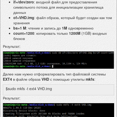
if=/dev/zero
: входной файл для предоставления
символьного потока для инициализации хранилища
данных
of=VHD.img
: файл образа, который будет создан как том
хранения
bs=1 M
: чтение и запись до
1M
одновременно
count=1200
: копировать только
1200M
(1GB) входных
блоков
Результат:
Далее нам нужно отформатировать тип файловой системы
EXT4
в файле образа
VHD
с помощью утилиты
mkfs
:
$sudo mkfs -t ext4 VHD.img
Результат: