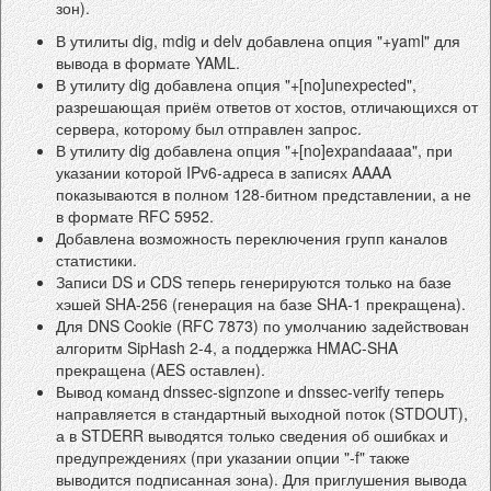
зон).
В утилиты dig, mdig и delv добавлена опция "+yaml" для
вывода в формате YAML.
В утилиту dig добавлена опция "+[no]unexpected",
разрешающая приём ответов от хостов, отличающихся от
сервера, которому был отправлен запрос.
В утилиту dig добавлена опция "+[no]expandaaaa", при
указании которой IPv6-адреса в записях AAAA
показываются в полном 128-битном представлении, а не
в формате RFC 5952.
Добавлена возможность переключения групп каналов
статистики.
Записи DS и CDS теперь генерируются только на базе
хэшей SHA-256 (генерация на базе SHA-1 прекращена).
Для DNS Cookie (RFC 7873) по умолчанию задействован
алгоритм SipHash 2-4, а поддержка HMAC-SHA
прекращена (AES оставлен).
Вывод команд dnssec-signzone и dnssec-verify теперь
направляется в стандартный выходной поток (STDOUT),
а в STDERR выводятся только сведения об ошибках и
предупреждениях (при указании опции "-f" также
выводится подписанная зона). Для приглушения вывода