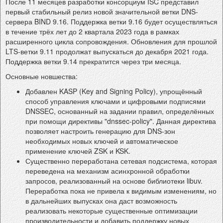
После 11 месяцев разработки консорциум ISC представил
первый стабильный релиз новой значительной ветки DNS-
сервера BIND 9.16. Поддержка ветки 9.16 будет осуществляться
в течение трёх лет до 2 квартала 2023 года в рамках
расширенного цикла сопровождения. Обновления для прошлой
LTS-ветки 9.11 продолжат выпускаться до декабря 2021 года.
Поддержка ветки 9.14 прекратится через три месяца.
Основные новшества:
Добавлен KASP (Key and Signing Policy), упрощённый
способ управления ключами и цифровыми подписями
DNSSEC, основанный на задании правил, определённых
при помощи директивы "dnssec-policy". Данная директива
позволяет настроить генерацию для DNS-зон
необходимых новых ключей и автоматическое
применение ключей ZSK и KSK.
Существенно переработана сетевая подсистема, которая
переведена на механизм асинхронной обработки
запросов, реализованный на основе библиотеки libuv.
Переработка пока не привела к видимым изменениям, но
в дальнейших выпусках она даст возможность
реализовать некоторые существенные оптимизации
производительности и добавить поддержку новых