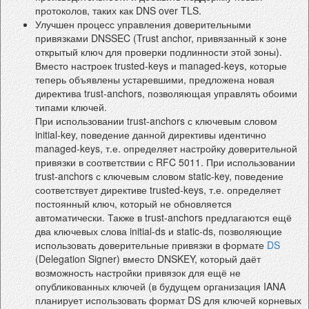
протоколов, таких как DNS over TLS.
Улучшен процесс управления доверительными
привязками DNSSEC (Trust anchor, привязанный к зоне
открытый ключ для проверки подлинности этой зоны).
Вместо настроек trusted-keys и managed-keys, которые
теперь объявлены устаревшими, предложена новая
директива trust-anchors, позволяющая управлять обоими
типами ключей.
При использовании trust-anchors с ключевым словом
initial-key, поведение данной директивы идентично
managed-keys, т.е. определяет настройку доверительной
привязки в соответствии с RFC 5011. При использовании
trust-anchors с ключевым словом static-key, поведение
соответствует директиве trusted-keys, т.е. определяет
постоянный ключ, который не обновляется
автоматически. Также в trust-anchors предлагаются ещё
два ключевых слова initial-ds и static-ds, позволяющие
использовать доверительные привязки в формате
DS
(Delegation Signer) вместо DNSKEY, который даёт
возможность настройки привязок для ещё не
опубликованных ключей (в будущем организация IANA
планирует использовать формат DS для ключей корневых