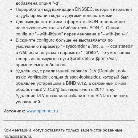
добавлена опция "-q".
Переработан код валидации DNSSEC, который избавлен
от дублирования кода с другими подсистемами.
Для вывода статистики в формате JSON теперь может
использоваться только библиотека JSON-C. Опция
configure "--with-libjson" переименована в "--with-json-c".
В скрипте configure больше не выставляется по
умолчанию параметр "--sysconfdir" в /etc, а "--localstatedir"
в /var, если не указан параметр "--prefix". По умолчанию
теперь используются пути $prefix/etc и $prefix/var,
применяемые в Autoconf.
Удалён код с реализацией сервиса DLV (Domain Look-
aside Verification, опция dnssec-lookaside), который был
объявлен устаревшим в BIND 9.12, а связанный с ним
обработчик dlv.isc.org был выключен в 2017 году.
Удаление DLV позволило избавить код BIND от лишних
усложнений.
Источник:
www.opennet.ru
Комментарии могут оставлять только зарегистрированные
пользователи.