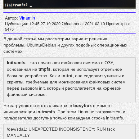
Автор:
Vinamin
Публикация: 12:45 27-10-2020
Обнавлена: 2021-02-19
Просмотров:
5475
В данной статье мы рассмотрим вариант решения
проблемы, Ubuntu/Debian и других подобных операционных
системах.
Initramfs
– это начальная файловая система в ОЗУ,
tmpfs
основанная на
, которая не использует отдельное
initrd
блочное устройство. Как и
, она содержит утилиты и
скрипты, требуемые для монтирования файловых систем
перед вызовом init, который располагается на корневой
файловой системе.
Не загружаются и отваливается в
busybox
в момент
инициализации
initramfs
. При этом Linux не загружается, и
пользователю доступна только командная строка initramfs.
/dev/sda1: UNEXPECTED INCONSISTENCY; RUN fsck
MANUALLY