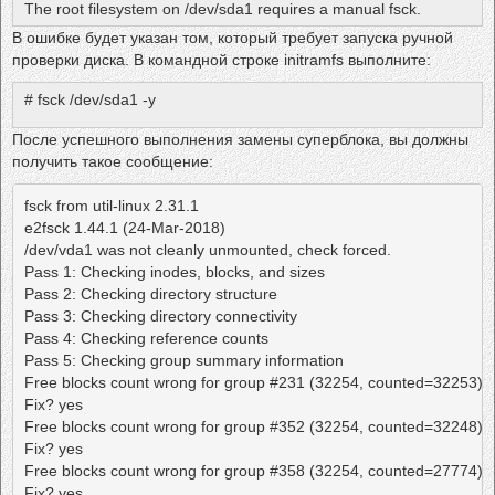
The root filesystem on /dev/sda1 requires a manual fsck.
В ошибке будет указан том, который требует запуска ручной
проверки диска. В командной строке initramfs выполните:
# fsck /dev/sda1 -y
После успешного выполнения замены суперблока, вы должны
получить такое сообщение:
fsck from util-linux 2.31.1

e2fsck 1.44.1 (24-Mar-2018)

/dev/vda1 was not cleanly unmounted, check forced.

Pass 1: Checking inodes, blocks, and sizes

Pass 2: Checking directory structure

Pass 3: Checking directory connectivity

Pass 4: Checking reference counts

Pass 5: Checking group summary information

Free blocks count wrong for group #231 (32254, counted=32253).

Fix? yes

Free blocks count wrong for group #352 (32254, counted=32248).

Fix? yes

Free blocks count wrong for group #358 (32254, counted=27774).

Fix? yes
