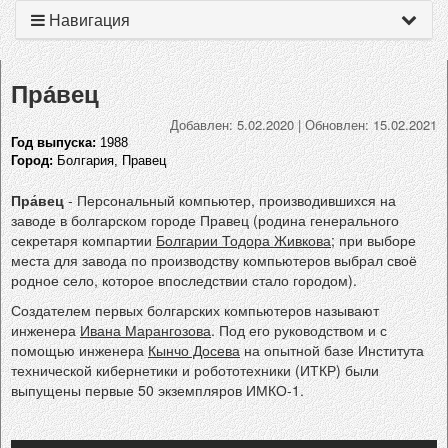
Навигация
Пра́вец
Добавлен: 5.02.2020
|
Обновлен: 15.02.2021
Год выпуска:
1988
Город:
Болгария, Правец
Пра́вец
- Персональный компьютер, производившихся на
заводе в болгарском городе Правец (родина генерального
секретаря компартии
Болгарии Тодора Живкова
; при выборе
места для завода по производству компьютеров выбрал своё
родное село, которое впоследствии стало городом).
Создателем первых болгарских компьютеров называют
инженера
Ивана Марангозова
. Под его руководством и с
помощью инженера
Кынчо Досева
на опытной базе Института
технической кибернетики и робототехники (ИТКР) были
выпущены первые 50 экземпляров ИМКО-1.