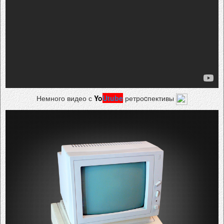
Немного видео с
Yo
Utube
ретроcпективы