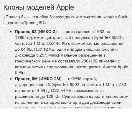
Клоны моделей Apple
«Правец 8» — линейка 8-разрядных компьютеров, клонов Apple
II, кроме «Правец 8D»:
Правец 82
(
ИМКО-2
) — производился с 1982 по
1986 год, имел центральный процессор Synertek 6502 с
частотой 1 Мгц, ОЗУ 48 КБ с возможностью расширения
до 64 КБ, ПЗУ 12 КБ, один или два внешних флоппи-
дисковода 5.25". Максимальное разрешение в
графическом режиме составляло 280x192 пикселей с
возможностью использования шести цветов. Аналог Apple
II Plus.
Правец 8М
(
ИМКО-2М
) — с CP/M картой,
двупроцессорный: Synertek 6502 на частоте 1 МГц + Z80
на частоте 4 МГц, ОЗУ 64 КБ с возможностью
расширения до 128 КБ. Существовал вариант «военного»
исполнения, в котором монитор и два дисковода были
объединены в одном корпусе. Производился с 1985 по
1987 год. Не имеет прямого аналога среди моделей
Apple.
Правец 8А
— аналог Apple IIe, производился с 1985 по
1988 год. Имел болгарский процессор CM630 с частотой