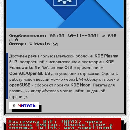
Опубликовано:
00:00 30-11--0001
698
0
Автор:
Vinamin
Доступен релиз пользовательской оболочки
KDE Plasma
5.17
, построенной с использованием платформы
KDE
Frameworks 5
и библиотеки
Qt 5
с применением
OpenGL/OpenGL ES
для ускорения отрисовки. Оценить
работу новой версии можно через Live-сборку от проекта
openSUSE
и сборки от проекта
KDE Neon
. Пакеты для
различных дистрибутивов можно найти на данной
странице.
Ч
ИТАТЬ
Настройка WiFi (WPA2) через
консоль Debian, Ubuntu Linux c
помощью iwlist, wpa_supplicant