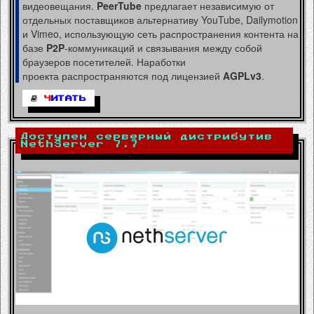
видеовещания.
PeerTube
предлагает независимую от
отдельных поставщиков альтернативу YouTube, Dailymotion
и Vimeo, использующую сеть распространения контента на
базе
P2P
-коммуникаций и связывания между собой
браузеров посетителей. Наработки
проекта распространяются под лицензией
AGPLv3
.
Ч
ИТАТЬ
Доступен серверный дистрибутив
NethServer 7.7