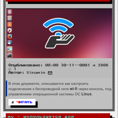
Опубликовано:
00:00 30-11--0001
2806
1
Автор:
Vinamin
В этом документе, описывается как настроить
подключение к беспроводной сети
wi-fi
через консоль, под
управлением операционной системы ОС
Linux
.
Ч
ИТАТЬ
mv - используется для