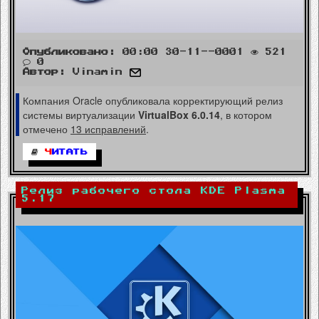
Опубликовано:
00:00 30-11--0001
521
0
Автор:
Vinamin
Компания Oracle опубликовала корректирующий релиз
системы виртуализации
VirtualBox 6.0.14
, в котором
отмечено
13 исправлений
.
Ч
ИТАТЬ
Релиз рабочего стола KDE Plasma
5.17