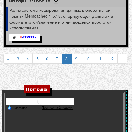
Автор:
Vinamin
Релиз системы кеширования данных в оперативной
памяти Memcached 1.5.18, оперирующей данными в
формате ключ/значение и отличающейся простотой
использования.
Ч
ИТАТЬ
«
3
4
5
6
7
8
9
10
11
12
»
Погода