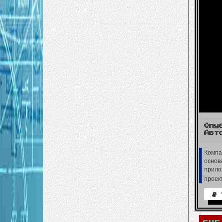
Опу
Авт
Комп
основ
прило
проек
cur