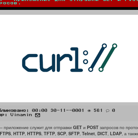
росов.
бликовано:
00:00 30-11--0001
561
0
ор:
Vinamin
 приложение служит для отправки
GET
и
POST
запросов по прот
FTPS
,
HTTP
,
HTTPS
,
TFTP
,
SCP
,
SFTP
,
Telnet
,
DICT
,
LDAP
, а такж