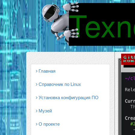
Texn
Git
ком
Главная
Справочник по Linux
Установка конфигурация ПО
Музей
О проекте