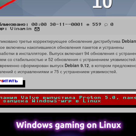
бликовано:
00:00 30-11--0001
559
0
ор:
Vinamin
ликовано третье корректирующее обновление дистрибутива
Debian
рое включены накопившиеся обновления пакетов и устранены
аботки в инсталляторе. Выпуск включает 94 обновления с устран
ем со стабильностью и 52 обновления с устранением уязвимостей
временно сформирован выпуск
Debian 9.12
, в котором предложен
лений с исправлениями и 75 с устранением уязвимостей.
Ч
ИТАТЬ
пания Valve выпустила Proton 5.0, пак
 запуска Windows-игр в Linux