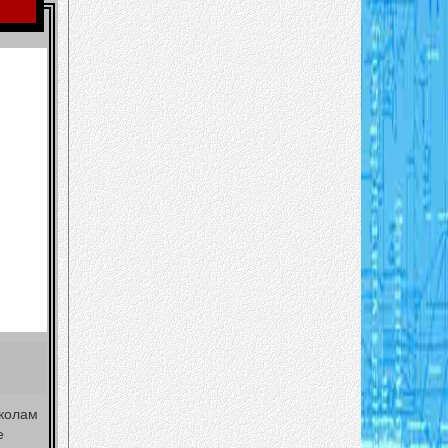
околам
е