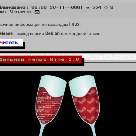
бликовано:
00:00 30-11--0001
554
0
ор:
Vinamin
вочная информация по командам
linux
.
elease
- вывод версии
Debian
в командной строке.
Ч
ИТАТЬ
бильный релиз Wine 5.0