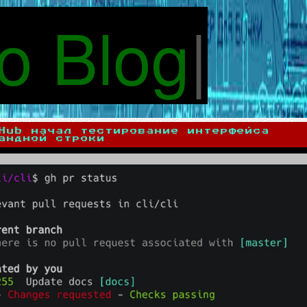
o Blog
|
Hub начал тестирование интерфейса
андной строки