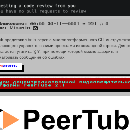
бликовано:
00:00 30-11--0001
551
0
ор:
Vinamin
ub
представил beta-версию многоплатформенного CLI-инструмента
оляющего управлять своими проектами из командной строки. Для р
агается утилита "gh", при помощи которой можно заводить и
матривать сообщения об ошибках.
Ч
ИТАТЬ
уск децентрализованной видеовещательн
тформы PeerTube 2.1