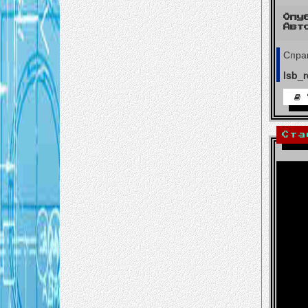
Опу
Авт
Спра
lsb_r
Ста