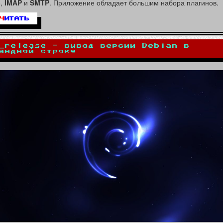
3
,
IMAP
и
SMTP
. Приложение обладает большим набора плагинов.
Ч
ИТАТЬ
_release - вывод версии Debian в
андной строке