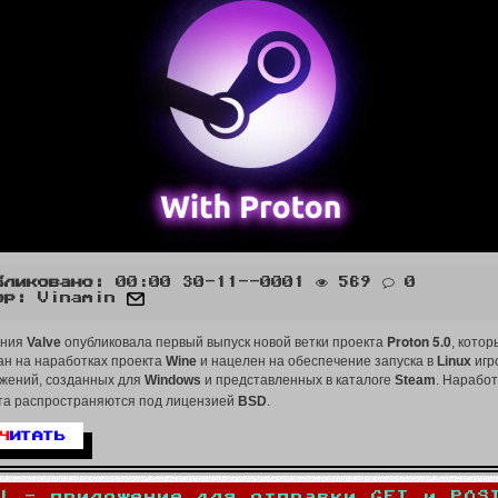
бликовано:
00:00 30-11--0001
569
0
ор:
Vinamin
опубликовала
Proton 5.0
ания
Valve
первый выпуск новой ветки проекта
, котор
ан на наработках проекта
Wine
и нацелен на обеспечение запуска в
Linux
игр
жений, созданных для
Windows
и представленных в каталоге
Steam
. Наработ
распространяются
та
под лицензией
BSD
.
Ч
ИТАТЬ
l - приложение для отправки GET и POS