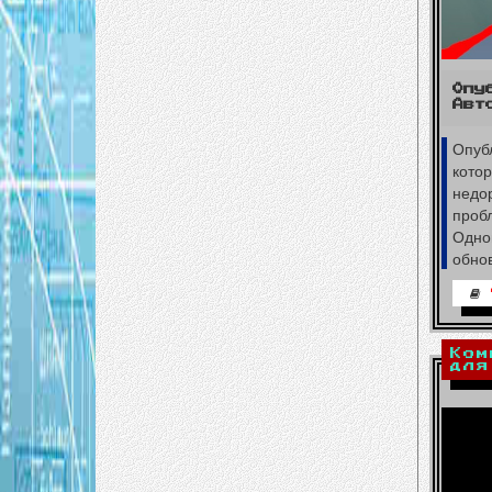
Опу
Авт
Опуб
кото
недор
пробл
Одно
обнов
Ком
для