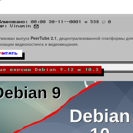
бликовано:
00:00 30-11--0001
538
0
ор:
Vinamin
ликован выпуск
PeerTube 2.1
, децентрализованной платформы для
низации видеохостинга и видеовещания.
Ч
ИТАТЬ
ые версии Debian 9.12 и 10.3