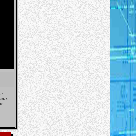
ый
овых
ки
T