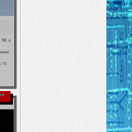
 10
, в
ением
.
о 70
ет