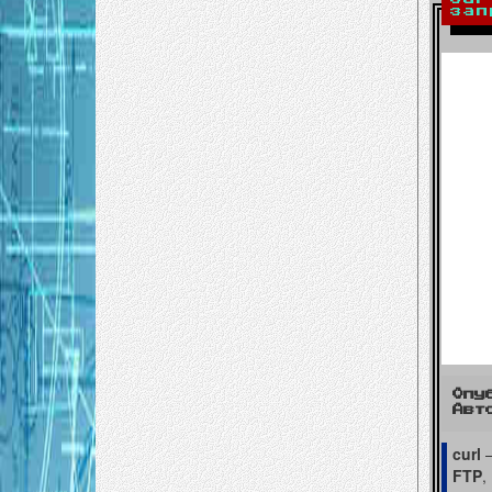
зап
Опу
Авт
curl
—
FTP
,