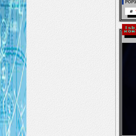
POP
lsb
ком