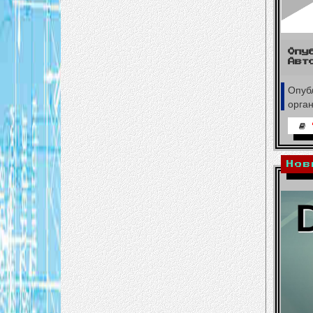
Опу
Авт
Опуб
орга
Нов