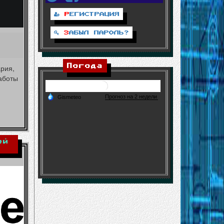
Р
ЕГИСТРАЦИЯ
З
АБЫЛ ПАРОЛЬ?
рия,
Погода
аботы
ой