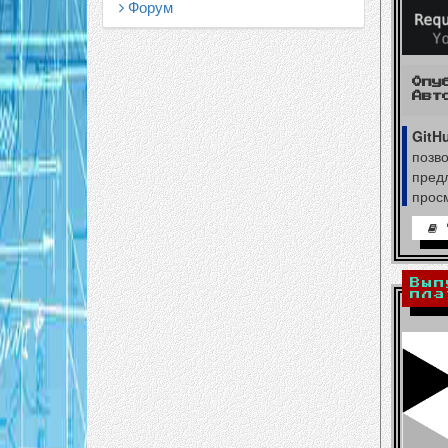
Форум
Опу
Авт
GitH
позв
предл
прос
Вып
пла