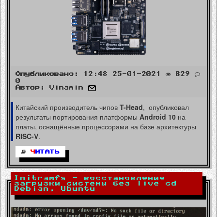
Опубликовано:
12:48 25-01-2021
829
0
Автор:
Vinamin
Китайский производитель чипов
T-Head
, опубликовал
результаты портирования платформы
Android 10
на
платы, оснащённые процессорами на базе архитектуры
RISC-V
.
Ч
ИТАТЬ
Initramfs - восстановление
загрузки системы без live cd
Debian, Ubuntu