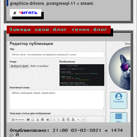
graphics-drivers
,
postgresql-11
и
steam
.
Ч
ИТАТЬ
Заведи свой блог техно блог
Опубликовано:
21:00 03-02-2021
1474
0