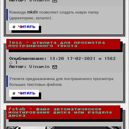
Автор:
Vinamin
Команда
mkdir
позволяет создать новую папку
(директорию, каталог).
Ч
ИТАТЬ
less - утилита для просмотра
постраничного текста
Опубликовано:
13:20 17-02-2021
1562
1
Автор:
Vinamin
Утилита предназначена для постраничного просмотра
больших текстовых файлов.
Ч
ИТАТЬ
fstab - файл автоматическое
монтирование диска или раздела
диска