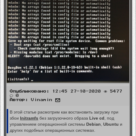
Опубликовано:
12:45 27-10-2020
5477
0
Автор:
Vinamin
В этой статье расмотрим как востановить загрузку при
збои
Initramfs
без загрузочного образа
Live cd
, под
управлением операционной системы
Debian
,
Ubuntu
и
других подобных операционных системах.